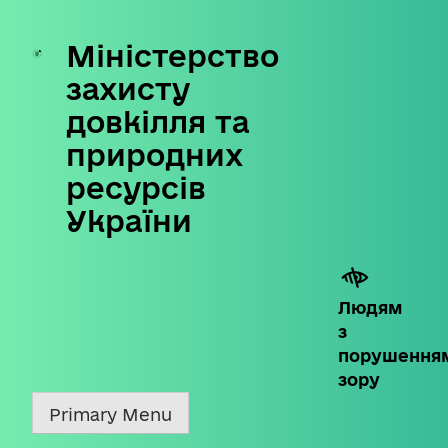
Міністерство
Skip
to
захисту
content
довкілля та
природних
ресурсів
України
Людям
з
порушення
зору
Primary Menu