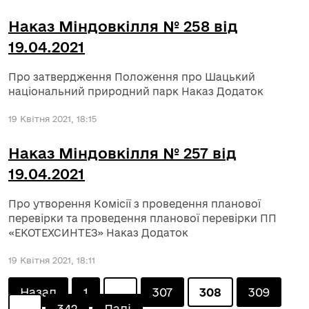
Наказ Міндовкілля № 258 від
19.04.2021
Про затвердження Положення про Шацький
національний природний парк Наказ Додаток
19 Квітня 2021, 18:15
Наказ Міндовкілля № 257 від
19.04.2021
Про утворення Комісії з проведення планової
перевірки та проведення планової перевірки ПП
«ЕКОТЕХСИНТЕЗ» Наказ Додаток
19 Квітня 2021, 18:11
Posts
Назад
1
…
307
308
309
…
342
Далі