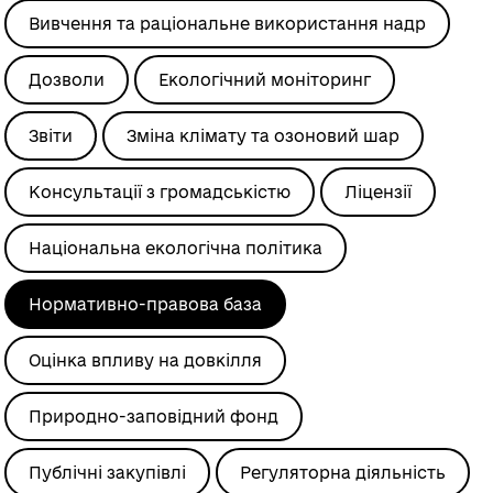
Вивчення та раціональне використання надр
Дозволи
Екологічний моніторинг
Звіти
Зміна клімату та озоновий шар
Консультації з громадськістю
Ліцензії
Національна екологічна політика
Нормативно-правова база
Оцінка впливу на довкілля
Природно-заповідний фонд
Публічні закупівлі
Регуляторна діяльність