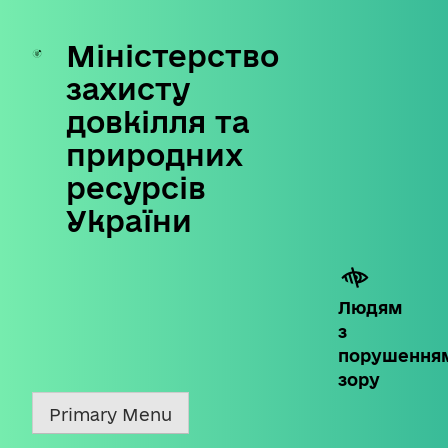
Міністерство
Skip
to
захисту
content
довкілля та
природних
ресурсів
України
Людям
з
порушення
зору
Primary Menu