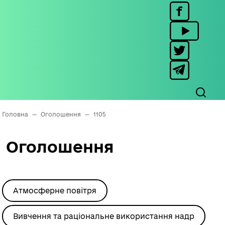
Головна
—
Оголошення
—
1105
Оголошення
Атмосферне повітря
Вивчення та раціональне використання надр