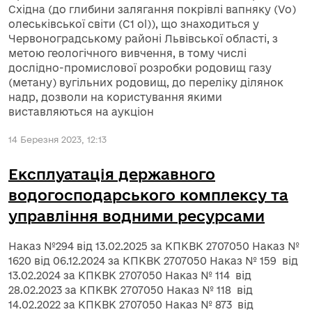
Східна (до глибини залягання покрівлі вапняку (Vo)
олеськівської світи (C1 ol)), що знаходиться у
Червоноградському районі Львівської області, з
метою геологічного вивчення, в тому числі
дослідно-промислової розробки родовищ газу
(метану) вугільних родовищ, до переліку ділянок
надр, дозволи на користування якими
виставляються на аукціон
14 Березня 2023, 12:13
Експлуатація державного
водогосподарського комплексу та
управління водними ресурсами
Наказ №294 від 13.02.2025 за КПКВК 2707050 Наказ №
1620 від 06.12.2024 за КПКВК 2707050 Наказ № 159 від
13.02.2024 за КПКВК 2707050 Наказ № 114 від
28.02.2023 за КПКВК 2707050 Наказ № 118 від
14.02.2022 за КПКВК 2707050 Наказ № 873 від