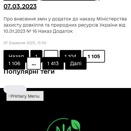
07.03.2023
Про внесення змін у додаток до наказу Міністерства
захисту довкілля та природних ресурсів України від
10.01.2023 № 16 Наказ Додаток
07 Березня 2023, 13:50
Posts
Назад
1
…
1 104
1 105
1 106
…
1 413
Далі
Популярні теги
pagination
аукціон
Primary Menu