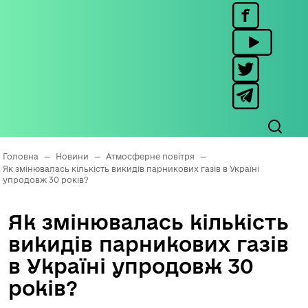
Головна
—
Новини
—
Атмосферне повітря
—
Як змінювалась кількість викидів парникових газів в Україні
упродовж 30 років?
Як змінювалась кількість
викидів парникових газів
в Україні упродовж 30
років?