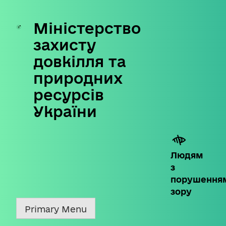
Міністерство
Skip
to
захисту
content
довкілля та
природних
ресурсів
України
Людям
з
порушення
зору
Primary Menu