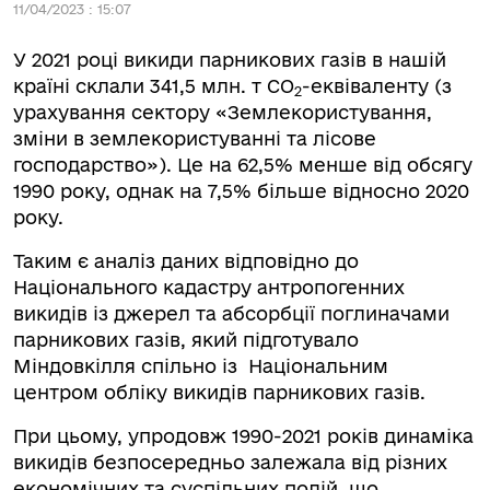
11/04/2023 : 15:07
У 2021 році викиди парникових газів в нашій
країні склали 341,5 млн. т СО
-еквіваленту (з
2
урахування сектору «Землекористування,
зміни в землекористуванні та лісове
господарство»). Це на 62,5% менше від обсягу
1990 року, однак на 7,5% більше відносно 2020
року.
Таким є аналіз даних відповідно до
Національного кадастру антропогенних
викидів із джерел та абсорбції поглиначами
парникових газів, який підготувало
Міндовкілля спільно із Національним
центром обліку викидів парникових газів.
При цьому, упродовж 1990-2021 років динаміка
викидів безпосередньо залежала від різних
економічних та суспільних подій, що