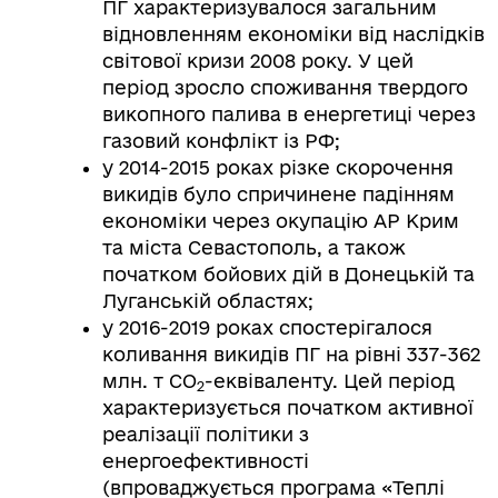
ПГ характеризувалося загальним
відновленням економіки від наслідків
світової кризи 2008 року. У цей
період зросло споживання твердого
викопного палива в енергетиці через
газовий конфлікт із РФ;
у 2014-2015 роках різке скорочення
викидів було спричинене падінням
економіки через окупацію АР Крим
та міста Севастополь, а також
початком бойових дій в Донецькій та
Луганській областях;
у 2016-2019 роках спостерігалося
коливання викидів ПГ на рівні 337-362
млн. т СО
-еквіваленту. Цей період
2
характеризується початком активної
реалізації політики з
енергоефективності
(впроваджується програма «Теплі