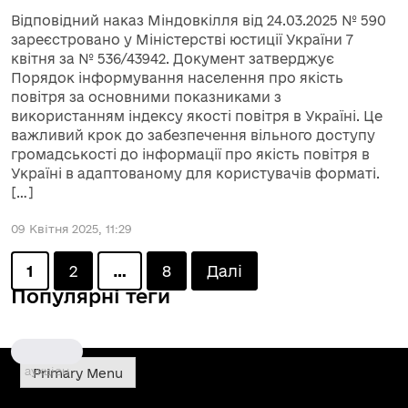
Відповідний наказ Міндовкілля від 24.03.2025 № 590
зареєстровано у Міністерстві юстиції України 7
квітня за № 536/43942. Документ затверджує
Порядок інформування населення про якість
повітря за основними показниками з
використанням індексу якості повітря в Україні. Це
важливий крок до забезпечення вільного доступу
громадськості до інформації про якість повітря в
Україні в адаптованому для користувачів форматі.
[…]
09 Квітня 2025, 11:29
Posts
1
2
…
8
Далі
Популярні теги
pagination
аукціон
Primary Menu