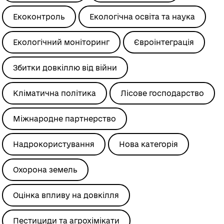
Екоконтроль
Екологічна освіта та наука
Екологічний моніторинг
Євроінтеграція
Збитки довкіллю від війни
Кліматична політика
Лісове господарство
Міжнародне партнерство
Надрокористування
Нова категорія
Охорона земель
Оцінка впливу на довкілля
Пестициди та агрохімікати