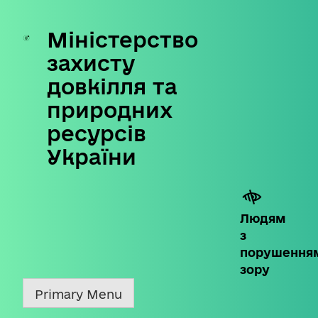
Міністерство
Skip
to
захисту
content
довкілля та
природних
ресурсів
України
Людям
з
порушення
зору
Primary Menu