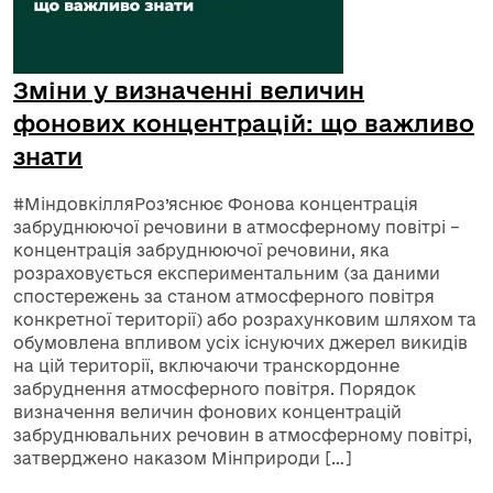
Зміни у визначенні величин
фонових концентрацій: що важливо
знати
#МіндовкілляРоз’яснює Фонова концентрація
забруднюючої речовини в атмосферному повітрі –
концентрація забруднюючої речовини, яка
розраховується експериментальним (за даними
спостережень за станом атмосферного повітря
конкретної території) або розрахунковим шляхом та
обумовлена впливом усіх існуючих джерел викидів
на цій території, включаючи транскордонне
забруднення атмосферного повітря. Порядок
визначення величин фонових концентрацій
забруднювальних речовин в атмосферному повітрі,
затверджено наказом Мінприроди […]