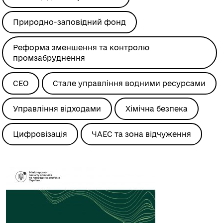
Природно-заповідний фонд
Реформа зменшення та контролю
промзабруднення
СЕО
Стале управління водними ресурсами
Управління відходами
Хімічна безпека
Цифровізація
ЧАЕС та зона відчуження