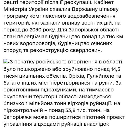
решті території після її деокупації. Кабінет
Міністрів України схвалив Державну цільову
програму комплексного водозабезпечення
територій, які зазнали впливу воєнних дій, на
період до 2030 року. Для Запорізької області
план передбачає будівництво понад 1,3 тис км
нових водопроводів, будівництво очисних
споруд та реконструкцію свердловин.
З початку російського вторгнення в області
було пошкоджено або зруйновано понад 14,5
тисяч цивільних об’єктів. Оріхів, Гуляйполе та
багато інших міст перетворилися на руїни. За
орієнтовними підрахунками, на тимчасово
окупованій території області знаходиться
близько 1 мільйона тонн відходів руйнації. На
підконтрольній – понад 33,8 тис. тонн. На
Запоріжжя може поширитися пілотний проект
управління відходами руйнації внаслідок