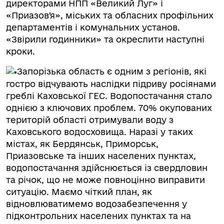
директорами НПП «Великий Луг» і
«Приазовʼя», міських та обласних профільних
департаментів і комунальних установ.
«Звірили годинники» та окреслити наступні
кроки.
Запорізька область є одним з регіонів, які
гостро відчувають наслідки підриву росіянами
греблі Каховської ГЕС. Водопостачання стало
однією з ключових проблем. 70% окупованих
територій області отримували воду з
Каховського водосховища. Наразі у таких
містах, як Бердянськ, Приморськ,
Приазовське та інших населених пунктах,
водопостачання здійснюється із свердловин
та річок, що не може повноцінно виправити
ситуацію. Маємо чіткий план, як
відновлюватимемо водозабезпечення у
підконтрольних населених пунктах та на