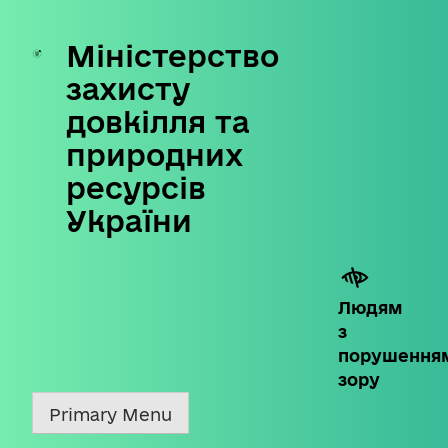
Міністерство
Skip
to
захисту
content
довкілля та
природних
ресурсів
України
Людям
з
порушення
зору
Primary Menu