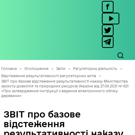
Головна
—
Оголошення
—
Звіти
—
Регуляторна діяльність
—
Відстеження результативності регуляторних актів
—
ЗВІТ про базове відстеження результативності наказу Міністерства
захисту довкілля та природних ресурсів України від 27.09.2021 № 621
«Про затвердження Інструкції з ведення електронного обліку
деревини»
ЗВІТ про базове
відстеження
результативності наказу