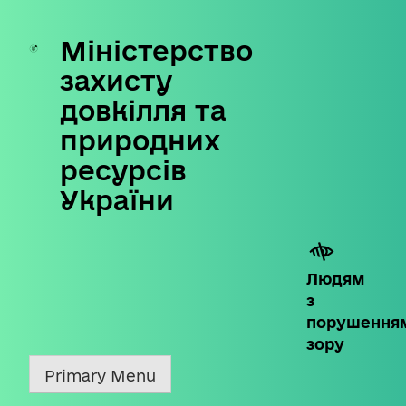
Міністерство
Skip
to
захисту
content
довкілля та
природних
ресурсів
України
Людям
з
порушення
зору
Primary Menu