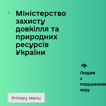
Міністерство
Skip
to
захисту
content
довкілля та
природних
ресурсів
України
Людям
з
порушення
зору
Primary Menu