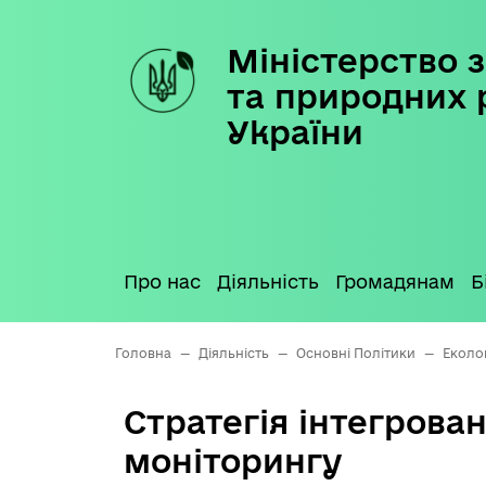
Міністерство з
Skip
to
та природних 
content
України
Про нас
Діяльність
Громадянам
Б
Головна
—
Діяльність
—
Основні Політики
—
Еколо
Стратегія інтегрова
моніторингу