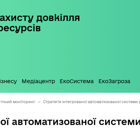
ахисту довкілля
ресурсів
ізнесу
Медіацентр
ЕкоСистема
ЕкоЗагроза
гічний моніторинг
—
Стратегія інтегрованої автоматизованої системи
ної автоматизованої системи