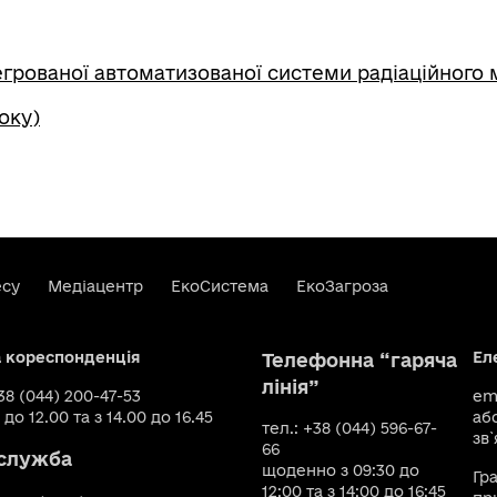
нтегрованої автоматизованої системи радіаційного
оку)
есу
Медіацентр
ЕкоСистема
ЕкоЗагроза
а кореспонденція
Ел
Телефонна “гаряча
лінія”
+38 (044) 200-47-53
ema
 до 12.00 та з 14.00 до 16.45
аб
тел.: +38 (044) 596-67-
зв`
66
служба
щоденно з 09:30 до
Гр
12:00 та з 14:00 до 16:45