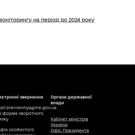
 моніторингу на період до 2024 року
ектронні звернення
Органи державної
влади
il:
zvernennya@me.gov.ua
о
форма зворотного
язку
Кабінет міністрів
України
афік особистого
Офіс Президента