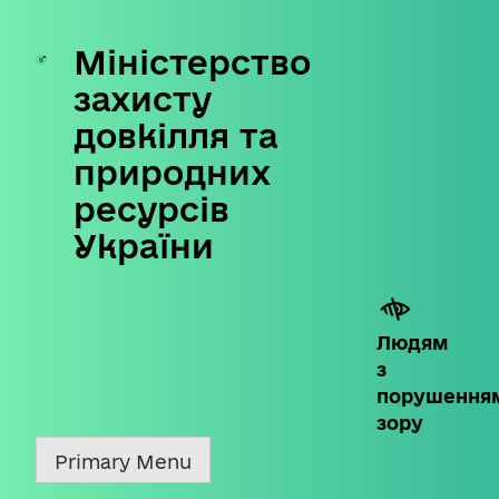
Міністерство
Skip
to
захисту
content
довкілля та
природних
ресурсів
України
Людям
з
порушення
зору
Primary Menu