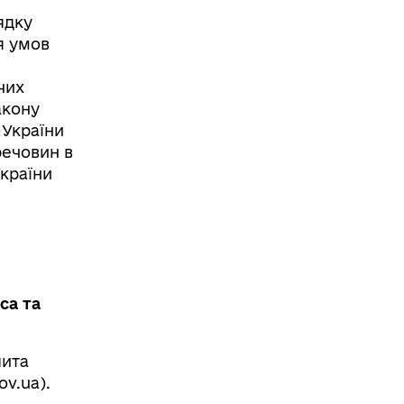
ядку
я умов
чих
акону
 України
ечовин в
країни
са та
лита
ov.ua
).