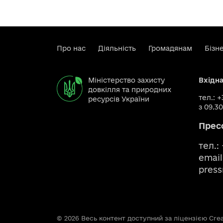
Про нас
Діяльність
Громадянам
Бізн
Міністерство захисту
Вхідн
довкілля та природних
тел.: 
ресурсів України
з 09.30
Прес
тел.:
email
pres
© 2026 Весь контент доступний за ліцензією Creat