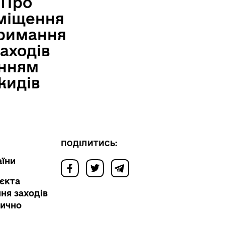
«Про
міщення
тримання
аходів
анням
кидів
ПОДІЛИТИСЬ:
аїни
єкта
ня заходів
нично