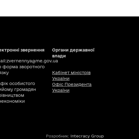
ектронні звернення
Органи державної
влади
il:
zvernennya@me.gov.ua
о
форма зворотного
язку
Кабінет міністрів
України
афік особистого
Офіс Президента
ийому громадян
України
рівництвом
некономіки
Розробник:
Intecracy Group