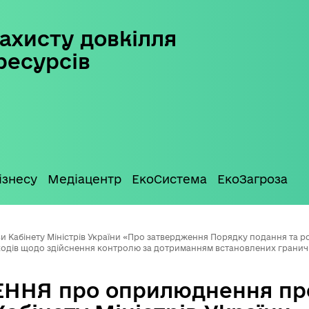
ахисту довкілля
ресурсів
ізнесу
Медіацентр
ЕкоСистема
ЕкоЗагроза
абінету Міністрів України «Про затвердження Порядку подання та ро
ходів щодо здійснення контролю за дотриманням встановлених грани
ННЯ про оприлюднення пр