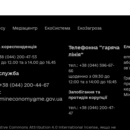
есу
Медіацентр
ЕкоСистема
ЕкоЗагроза
а кореспонденція
Ел
Телефонна “гаряча
лінія”
+38 (044) 200-47-53
ema
 до 12.00 та з 14.00 до 16.45
аб
тел.: +38 (044) 596-67-
зв`
66
служба
щоденно з 09:30 до
Гр
12:00 та з 14:00 до 16:45
пр
 +38 (044) 200-44-67
ке
:
Запобігання та
Мі
протидія корупції
smineconomy@me.gov.ua
тел.: +38 (044) 200-47-
47
ive Commons Attribution 4.0 International license, якщо не