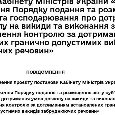
абінету Міністрів України 
ня Порядку подання та роз
єкта господарювання про до
у на викиди та виконання з
нення контролю за дотрим
их гранично допустимих ви
их речовин»
ПОВІДОМЛЕННЯ
нення проєкту
постанови
Кабінету Міністрів Укр
ення Порядку подання та розміщення звіту суб’
 дотримання умов дозволу на викиди та виконан
ня контролю за дотриманням встановлених гра
устимих викидів забруднюючих речовин»