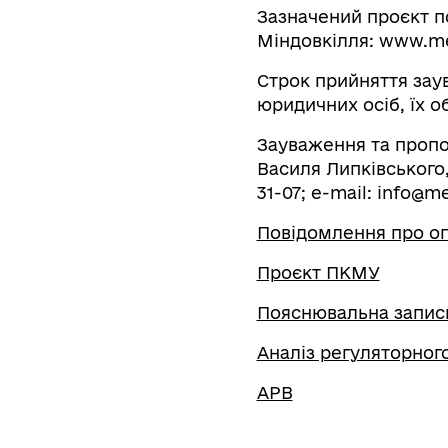
Зазначений проєкт п
Міндовкілля: www.me
Строк прийняття заув
юридичних осіб, їх о
Зауваження та пропо
Василя Липківського, 
31-07; e-mail:
info@me
Повідомлення про о
Проєкт ПКМУ
Пояснювальна запис
Аналіз регуляторног
АРВ