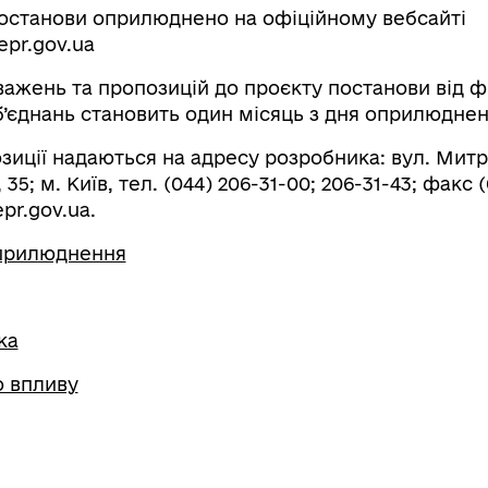
останови оприлюднено на офіційному вебсайті
pr.gov.ua
ажень та пропозицій до проєкту постанови від фі
б’єднань становить один місяць з дня оприлюднен
зиції надаються на адресу розробника: вул. Мит
35; м. Київ, тел. (044) 206-31-00; 206-31-43; факс (
pr.gov.ua
.
прилюднення
ка
о впливу