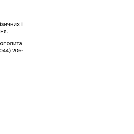
зичних і
ня.
рополита
044) 206-