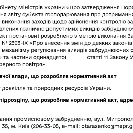
бінету Міністрів України «Про затвердження Пор
ня звіту суб’єкта господарювання про дотриманн
а виконання заходів щодо здійснення контролю за
влених гранично допустимих викидів забруднюю
оєкт постанови) розроблено з метою виконання З
22 № 2393-ІХ «Про внесення змін до деяких законів
 механізму регулювання викидів забруднюючих р
» та частини одинадцятої статті 11 Закону У
ерного повітря».
вчої влади, що розробляв нормативний акт
 довкілля та природних ресурсів України.
підрозділу, що розробляв нормативний акт, адре
гання промисловому забрудненню, вул. Митропо
35, м. Київ (206-33-05, e-mail:
otarasenko@mepr.g