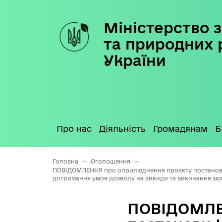
Міністерство з
Skip
to
та природних 
content
України
Про нас
Діяльність
Громадянам
Б
Головна
—
Оголошення
—
ПОВІДОМЛЕННЯ про оприлюднення проєкту постанови К
дотримання умов дозволу на викиди та виконання за
ПОВІДОМЛЕ