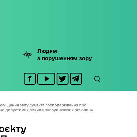
Людям
з порушенням зору
зміщення звіту суб’єкта господарювання про
чно допустимих викидів забруднюючих речовин»
оєкту