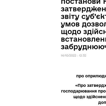
постанови К
затверджен
звіту суб’
умов дозвол
щодо здійс
встановлен
забруднююч
14/10/2022 : 12:32
про оприлюд
«Про затвердж
господарювання про
щодо здійснен
доп