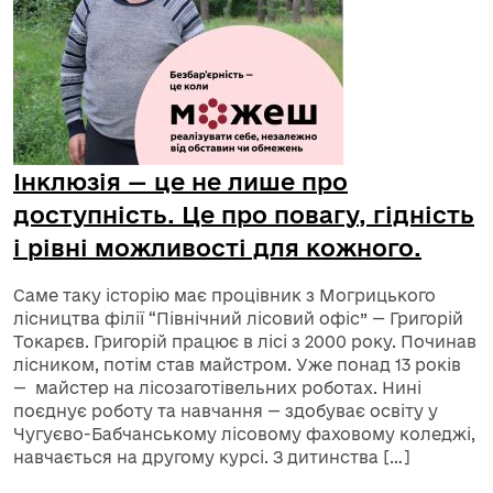
Інклюзія — це не лише про
доступність. Це про повагу, гідність
і рівні можливості для кожного.
Саме таку історію має процівник з Могрицького
лісництва філії “Північний лісовий офіс” — Григорій
Токарєв. Григорій працює в лісі з 2000 року. Починав
лісником, потім став майстром. Уже понад 13 років
— майстер на лісозаготівельних роботах. Нині
поєднує роботу та навчання — здобуває освіту у
Чугуєво-Бабчанському лісовому фаховому коледжі,
навчається на другому курсі. З дитинства […]