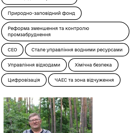
Природно-заповідний фонд
Реформа зменшення та контролю
промзабруднення
СЕО
Стале управління водними ресурсами
Управління відходами
Хімічна безпека
Цифровізація
ЧАЕС та зона відчуження