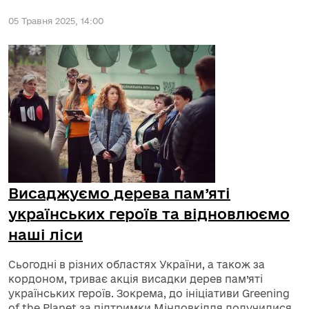
05 Травня 2025, 14:00
Висаджуємо дерева пам’яті
українських героїв та відновлюємо
наші ліси
Сьогодні в різних областях України, а також за
кордоном, триває акція висадки дерев пам’яті
українських героїв. Зокрема, до ініціативи Greening
of the Planet за підтримки Міндовкілля долучилися