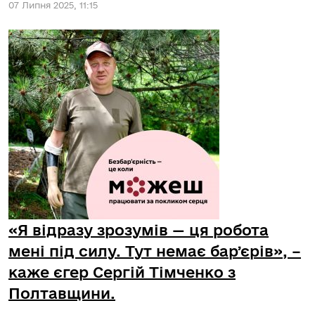
07 Липня 2025, 11:15
«Я відразу зрозумів — ця робота
мені під силу. Тут немає барʼєрів», –
каже єгер Сергій Тімченко з
Полтавщини.