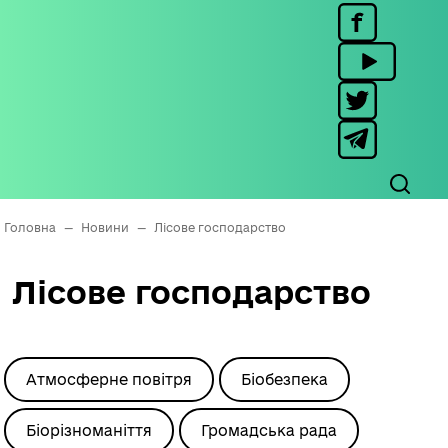
Головна
—
Новини
—
Лісове господарство
Лісове господарство
Атмосферне повітря
Біобезпека
Біорізноманіття
Громадська рада