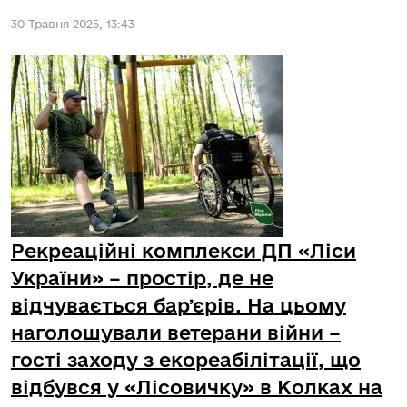
30 Травня 2025, 13:43
Рекреаційні комплекси ДП «Ліси
України» – простір, де не
відчувається барʼєрів. На цьому
наголошували ветерани війни –
гості заходу з екореабілітації, що
відбувся у «Лісовичку» в Колках на