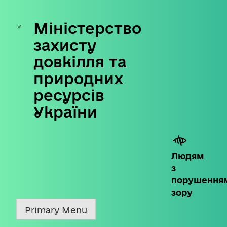
Міністерство
Skip
to
захисту
content
довкілля та
природних
ресурсів
України
Людям
з
порушення
зору
Primary Menu