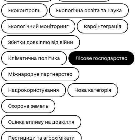
Екоконтроль
Екологічна освіта та наука
Екологічний моніторинг
Євроінтеграція
Збитки довкіллю від війни
Кліматична політика
Лісове господарство
Міжнародне партнерство
Надрокористування
Нова категорія
Охорона земель
Оцінка впливу на довкілля
Пестициди та агрохімікати