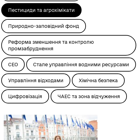
Пестициди та агрохімікати
Природно-заповідний фонд
Реформа зменшення та контролю
промзабруднення
СЕО
Стале управління водними ресурсами
Управління відходами
Хімічна безпека
Цифровізація
ЧАЕС та зона відчуження