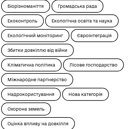
Біорізноманіття
Громадська рада
Екоконтроль
Екологічна освіта та наука
Екологічний моніторинг
Євроінтеграція
Збитки довкіллю від війни
Кліматична політика
Лісове господарство
Міжнародне партнерство
Надрокористування
Нова категорія
Охорона земель
Оцінка впливу на довкілля