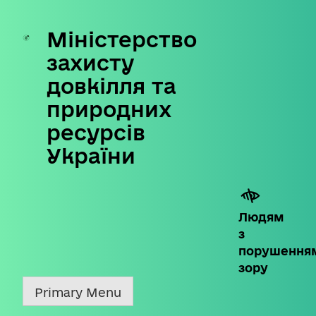
Міністерство
Skip
to
захисту
content
довкілля та
природних
ресурсів
України
Людям
з
порушення
зору
Primary Menu