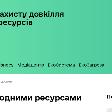
ахисту довкілля
ресурсів
ізнесу
Медіацентр
ЕкоСистема
ЕкоЗагроза
сурсами
водними ресурсами
П