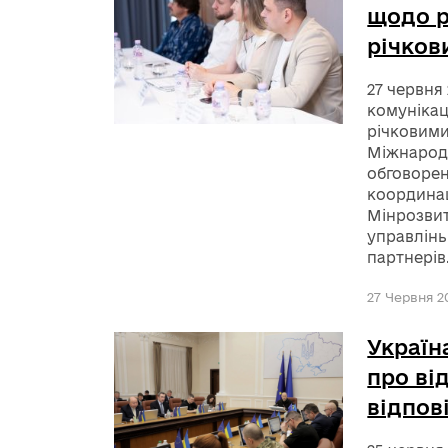
щодо р
річков
27 червня
комунікац
річковими
Міжнародн
обговорен
координац
Мінрозвит
управлінь
партнерів
27 Червня 20
Україн
про ві
відпов