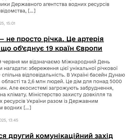
ики Державного агентства водних ресурсів
 відомства, […]
5, 15:01
— не просто річка. Це артерія
 що об’єднує 19 країн Європи
9 червня ми відзначаємо Міжнародний День
и нагадати: збереження цієї унікальної річкової
 спільна відповідальність. В Україні басейн Дунаю
 області та 2,6 млн людей. Це дім для понад 5000
рин. Але екосистемі загрожують забруднення,
іна клімату. Міністерство захисту довкілля та
 ресурсів України разом із Державним
м водних […]
25, 13:45
ся другий комунікаційний захід