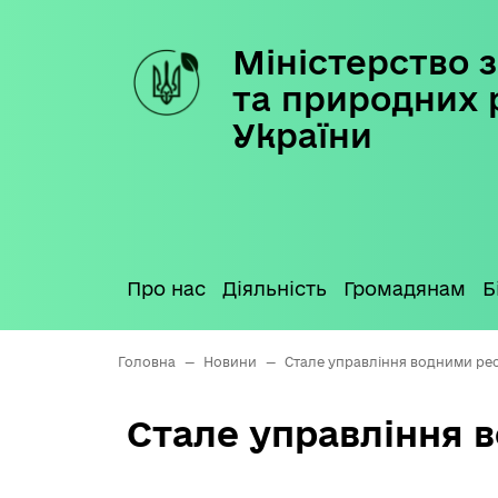
Міністерство з
Skip
to
та природних 
content
України
Про нас
Діяльність
Громадянам
Б
Головна
—
Новини
—
Стале управління водними ре
Стале управління 