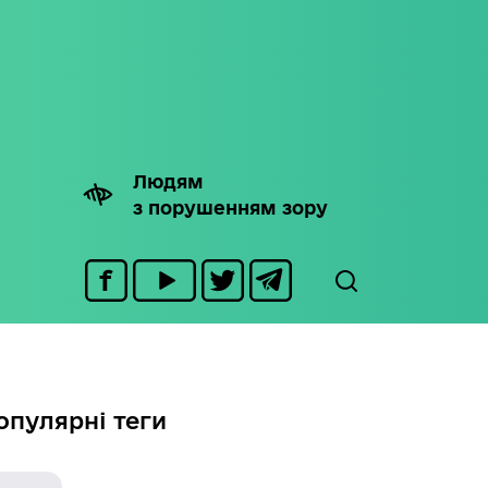
Людям
з порушенням зору
опулярні теги