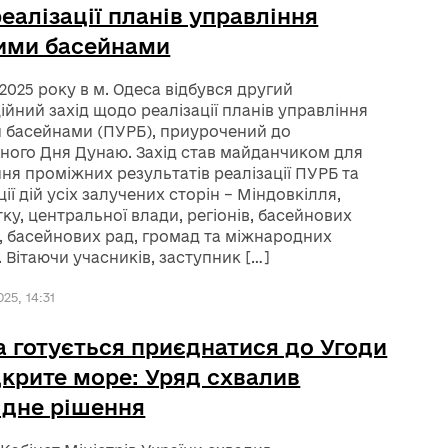
еалізації планів управління
ими басейнами
 2025 року в м. Одеса відбувся другий
ійний захід щодо реалізації планів управління
 басейнами (ПУРБ), приурочений до
ого Дня Дунаю. Захід став майданчиком для
ня проміжних результатів реалізації ПУРБ та
ії дій усіх залучених сторін – Міндовкілля,
ку, центральної влади, регіонів, басейнових
, басейнових рад, громад та міжнародних
. Вітаючи учасників, заступник […]
25, 14:31
а готується приєднатися до Угоди
дкрите море: Уряд схвалив
ідне рішення