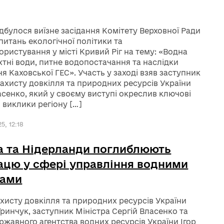
ідбулося виїзне засідання Комітету Верховної Ради
 питань екологічної політики та
ристування у місті Кривий Ріг на тему: «Водна
хтні води, питне водопостачання та наслідки
я Каховської ГЕС». Участь у заході взяв заступник
захисту довкілля та природних ресурсів України
асенко, який у своєму виступі окреслив ключові
і виклики регіону […]
5, 12:18
а та Нідерланди поглиблюють
ацю у сфері управління водними
сами
ахисту довкілля та природних ресурсів України
Гринчук, заступник Міністра Сергій Власенко та
ржавного агентства водних ресурсів України Ігор