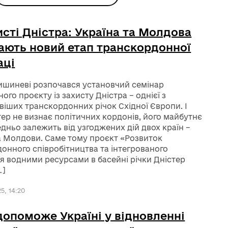
исті Дністра: Україна та Молдова
ають новий етап транскордонної
аці
ишиневі розпочався установчий семінар
ого проєкту із захисту Дністра – однієї з
іших транскордонних річок Східної Європи. І
тер не визнає політичних кордонів, його майбутнє
дньо залежить від узгоджених дій двох країн –
а Молдови. Саме тому проєкт «Розвиток
онного співробітництва та інтегрованого
я водними ресурсами в басейні річки Дністер
…]
5, 14:20
 допоможе Україні у відновленні