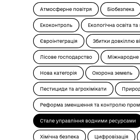
Атмосферне повітря
Біобезпека
Екоконтроль
Екологічна освіта та
Євроінтеграція
Збитки довкіллю ві
Лісове господарство
Міжнародне 
Нова категорія
Охорона земель
Пестициди та агрохімікати
Природ
Реформа зменшення та контролю пром
Стале управління водними ресурсами
Хімічна безпека
Цифровізація