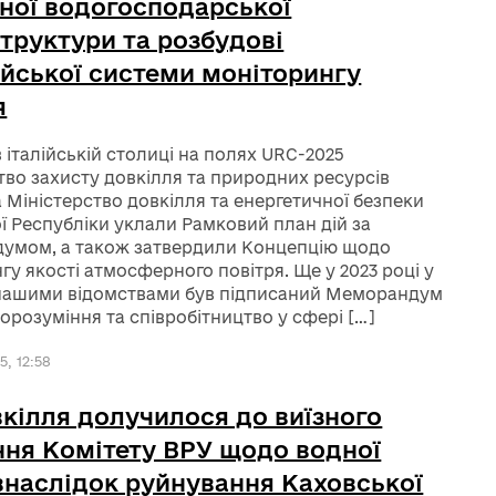
ної водогосподарської
труктури та розбудові
йської системи моніторингу
я
в італійській столиці на полях URC-2025
тво захисту довкілля та природних ресурсів
а Міністерство довкілля та енергетичної безпеки
ої Республіки уклали Рамковий план дій за
умом, а також затвердили Концепцію щодо
гу якості атмосферного повітря. Ще у 2023 році у
 нашими відомствами був підписаний Меморандум
орозуміння та співробітництво у сфері […]
5, 12:58
кілля долучилося до виїзного
ння Комітету ВРУ щодо водної
внаслідок руйнування Каховської