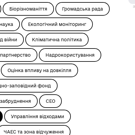
а
Біорізноманіття
Громадська рада
 наука
Екологічний моніторинг
д війни
Кліматична політика
партнерство
Надрокористування
Оцінка впливу на довкілля
но-заповідний фонд
забруднення
СЕО
Управління відходами
ЧАЕС та зона відчуження