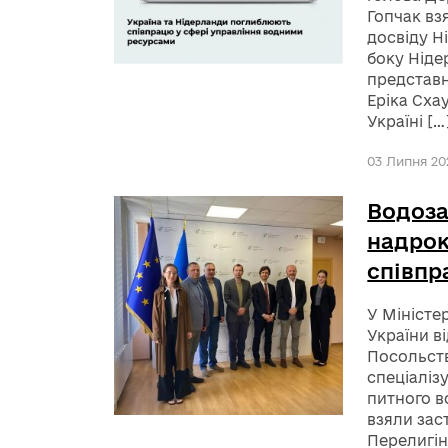
Гопчак вз
досвіду Н
боку Ніде
представн
Еріка Сха
Україні […
03 Липня 202
Водоза
надрок
співпр
У Міністе
України в
Посольств
спеціаліз
питного в
взяли зас
Перелигін