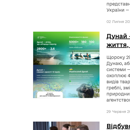
представн
України —
02 Липня 202
Дунай 
життя,
Щороку 2
Дунаю, аб
системи —
охоплює 4
видів тва
греблі, зм
природних
агентство
29 Червня 20
Відбув