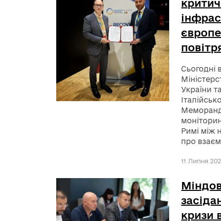
критич
інфрас
європе
повітр
Сьогодні 
Міністерс
України т
Італійськ
Меморанд
моніторин
Римі між
про взаєм
11 Липня 202
Міндов
засіда
кризи 