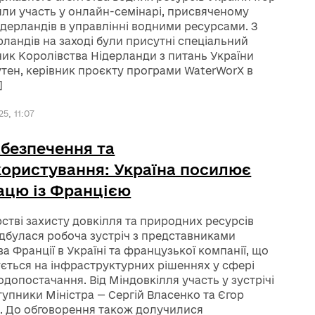
яли участь у онлайн-семінарі, присвяченому
ідерландів в управлінні водними ресурсами. З
рландів на заході були присутні спеціальний
ик Королівства Нідерланди з питань України
утен, керівник проєкту програми WaterWorX в
]
5, 11:07
безпечення та
ористування: Україна посилює
ацю із Францією
рстві захисту довкілля та природних ресурсів
ідбулася робоча зустріч з представниками
а Франції в Україні та французької компанії, що
ується на інфраструктурних рішеннях у сфері
одопостачання. Від Міндовкілля участь у зустрічі
тупники Міністра — Сергій Власенко та Єгор
. До обговорення також долучилися