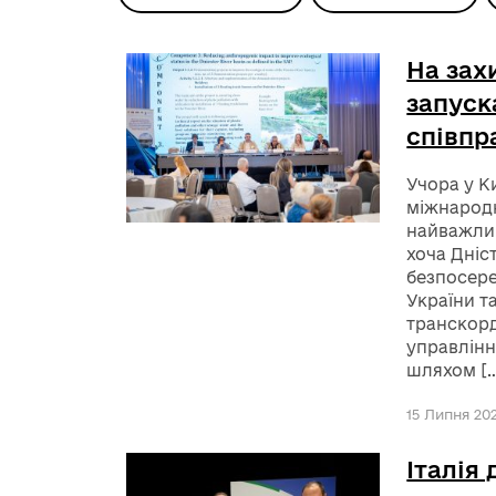
На зах
запуск
співпр
Учора у К
міжнародн
найважлив
хоча Дніс
безпосере
України т
транскорд
управлінн
шляхом [
15 Липня 202
Італія