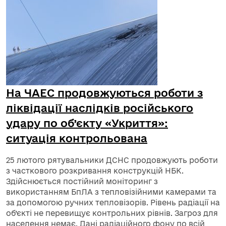
На ЧАЕС продовжуються роботи з
ліквідації наслідків російського
удару по об’єкту «Укриття»:
ситуація контрольована
25 лютого рятувальники ДСНС продовжують роботи
з часткового розкривання конструкцій НБК.
Здійснюється постійний моніторинг з
використанням БпЛА з тепловізійними камерами та
за допомогою ручних тепловізорів. Рівень радіації на
об’єкті не перевищує контрольних рівнів. Загроз для
населення немає. Дані радіаційного фону по всій