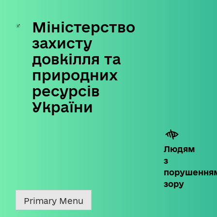
Міністерство
Skip
to
захисту
content
довкілля та
природних
ресурсів
України
Людям
з
порушення
зору
Primary Menu