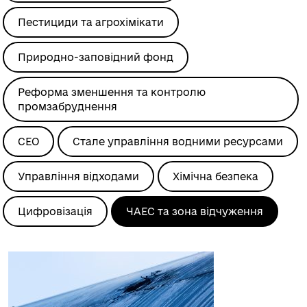
Пестициди та агрохімікати
Природно-заповідний фонд
Реформа зменшення та контролю
промзабруднення
СЕО
Стале управління водними ресурсами
Управління відходами
Хімічна безпека
Цифровізація
ЧАЕС та зона відчуження