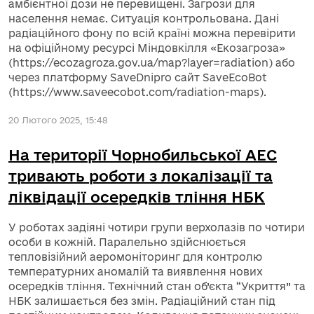
амбієнтної дози не перевищені. Загрози для
населення немає. Cитуація контрольована. Дані
радіаційного фону по всій країні можна перевірити
на офіційному ресурсі Міндовкілля «Екозагроза»
(https://ecozagroza.gov.ua/map?layer=radiation) або
через платформу SaveDnipro сайт SaveEcoBot
(https://www.saveecobot.com/radiation-maps).
20 Лютого 2025, 15:48
На території Чорнобильської АЕС
тривають роботи з локалізації та
ліквідації осередків тління НБК
У роботах задіяні чотири групи верхолазів по чотири
особи в кожній. Паралельно здійснюється
тепловізійний аеромоніторинг для контролю
температурних аномалій та виявлення нових
осередків тління. Технічний стан об’єкта “Укриття” та
НБК залишається без змін. Радіаційний стан під