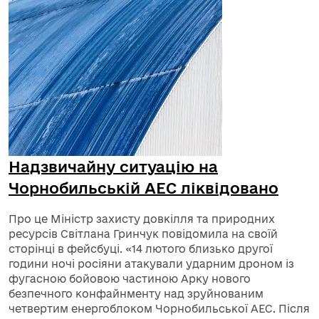
Надзвичайну ситуацію на
Чорнобильській АЕС ліквідовано
Про це Міністр захисту довкілля та природних
ресурсів Світлана Гринчук повідомила на своїй
сторінці в фейсбуці. «14 лютого близько другої
години ночі росіяни атакували ударним дроном із
фугасною бойовою частиною Арку нового
безпечного конфайнменту над зруйнованим
четвертим енергоблоком Чорнобильської АЕС. Після