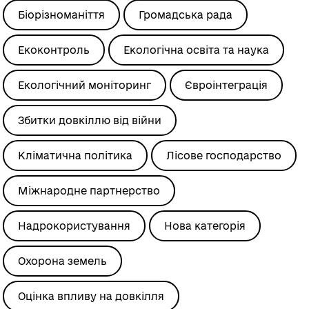
Біорізноманіття
Громадська рада
Екоконтроль
Екологічна освіта та наука
Екологічний моніторинг
Євроінтеграція
Збитки довкіллю від війни
Кліматична політика
Лісове господарство
Міжнародне партнерство
Надрокористування
Нова категорія
Охорона земель
Оцінка впливу на довкілля