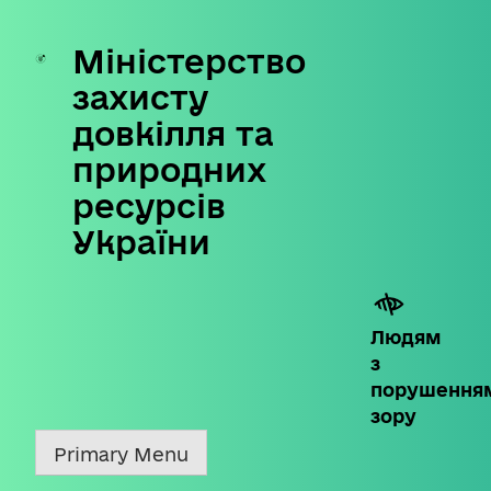
Міністерство
Skip
to
захисту
content
довкілля та
природних
ресурсів
України
Людям
з
порушення
зору
Primary Menu