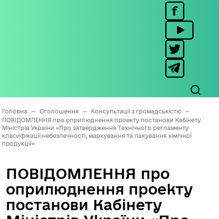
Головна
—
Оголошення
—
Консультації з громадськістю
—
ПОВІДОМЛЕННЯ про оприлюднення проекту постанови Кабінету
Міністрів України «Про затвердження Технічного регламенту
класифікації небезпечності, маркування та пакування хімічної
продукції»
ПОВІДОМЛЕННЯ про
оприлюднення проекту
постанови Кабінету