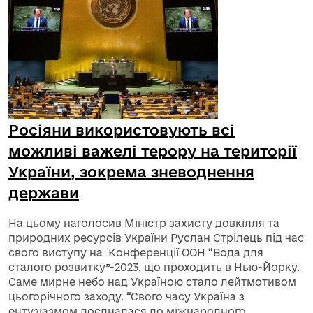
Росіяни використовують всі
можливі важелі терору на території
України, зокрема зневоднення
держави
На цьому наголосив Міністр захисту довкілля та
природних ресурсів України Руслан Стрілець під час
свого виступу на Конференції ООН “Вода для
сталого розвитку”-2023, що проходить в Нью-Йорку.
Саме мирне небо над Україною стало лейтмотивом
цьогорічного заходу. “Свого часу Україна з
ентузіазмом доєдналася до міжнародного