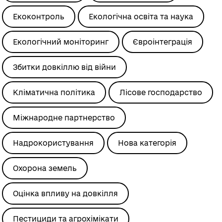
Екоконтроль
Екологічна освіта та наука
Екологічний моніторинг
Євроінтеграція
Збитки довкіллю від війни
Кліматична політика
Лісове господарство
Міжнародне партнерство
Надрокористування
Нова категорія
Охорона земель
Оцінка впливу на довкілля
Пестициди та агрохімікати