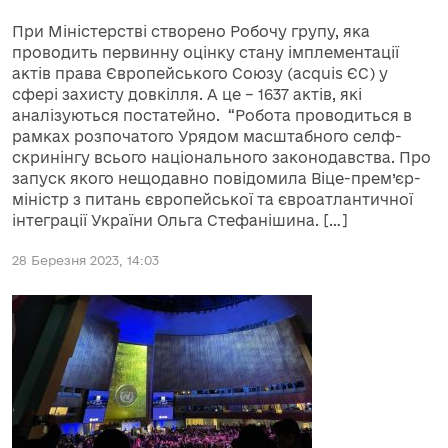
При Міністерстві створено Робочу групу, яка
проводить первинну оцінку стану імплементації
актів права Європейського Союзу (acquis ЄС) у
сфері захисту довкілля. А це – 1637 актів, які
аналізуються постатейно. “Робота проводиться в
рамках розпочатого Урядом масштабного селф-
скринінгу всього національного законодавства. Про
запуск якого нещодавно повідомила Віце-прем’єр-
міністр з питань європейської та євроатлантичної
інтеграції України Ольга Стефанішина. […]
28 Березня 2023, 14:03