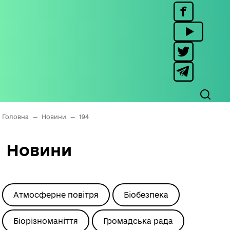
Головна
—
Новини
—
194
Новини
Атмосферне повітря
Біобезпека
Біорізноманіття
Громадська рада