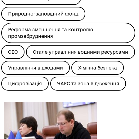
Природно-заповідний фонд
Реформа зменшення та контролю
промзабруднення
СЕО
Стале управління водними ресурсами
Управління відходами
Хімічна безпека
Цифровізація
ЧАЕС та зона відчуження