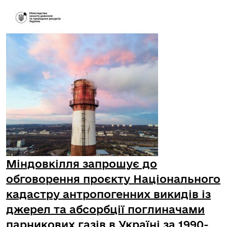
Міндовкілля запрошує до
обговорення проєкту Національного
кадастру антропогенних викидів із
джерел та абсорбції поглиначами
парникових газів в Україні за 1990-