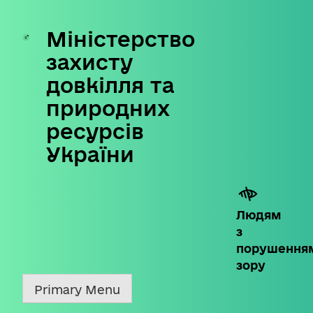
Міністерство
Skip
to
захисту
content
довкілля та
природних
ресурсів
України
Людям
з
порушення
зору
Primary Menu