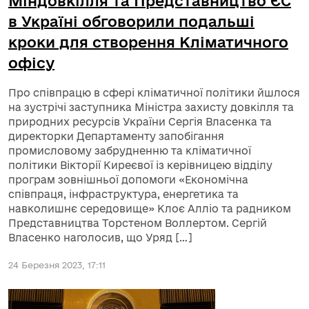
Міндовкілля та Представництво ЄС
в Україні обговорили подальші
кроки для створення Кліматичного
офісу
Про співпрацю в сфері кліматичної політики йшлося
на зустрічі заступника Міністра захисту довкілля та
природних ресурсів України Сергія Власенка та
директорки Департаменту запобігання
промисловому забрудненню та кліматичної
політики Вікторії Киреєвої із керівницею відділу
програм зовнішньої допомоги «Економічна
співпраця, інфраструктура, енергетика та
навколишнє середовище» Клоє Алліо та радником
Представництва Торстеном Воллертом. Сергій
Власенко наголосив, що Уряд […]
24 Березня 2023, 17:11